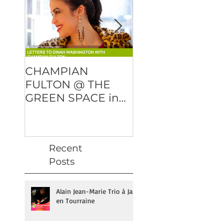
CHAMPIAN
DMITRY BAEVS
FULTON @ THE
"OVER AND OU
GREEN SPACE in
will be released
NYC
February 23rd!
Recent
Posts
Alain Jean-Marie Trio à Jazz
en Tourraine