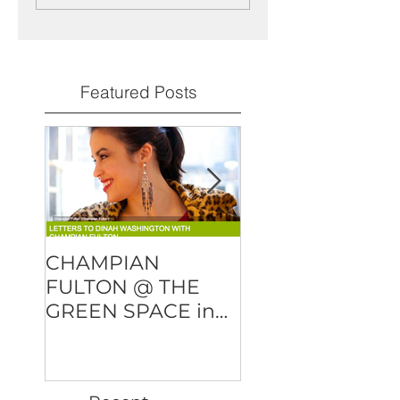
Featured Posts
CHAMPIAN
DMITRY BAEVS
FULTON @ THE
"OVER AND OU
GREEN SPACE in
will be released
NYC
February 23rd!