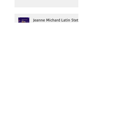
Jeanne Michard Latin 5tet
au Nancy Jazz Pulsations!
Dmitry Baevsky & Alain
Jean-Marie en résidence au
Duc des Lombards!
Jeanne Michard au festival
Jazz Contre Band le 3/10!
Subscribe to our
newsletter | inscrivez-
vous à notre newsletter!