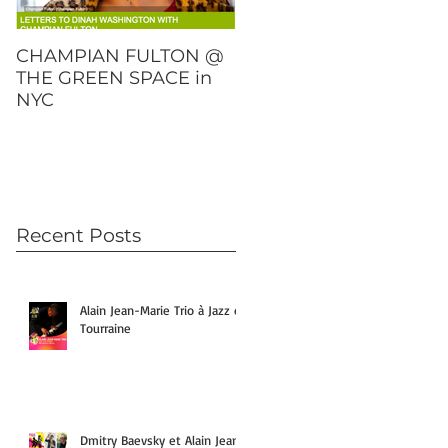
CHAMPIAN FULTON @
DMITRY BAEVSKY
THE GREEN SPACE in
"OVER AND OUT" will
NYC
be released on Februar
23rd!
Recent Posts
Alain Jean-Marie Trio à Jazz en
Tourraine
Dmitry Baevsky et Alain Jean-