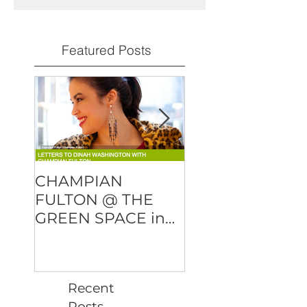
Featured Posts
CHAMPIAN
DMITRY BAEVS
FULTON @ THE
"OVER AND OU
GREEN SPACE in
will be released
NYC
February 23rd!
Recent
Posts