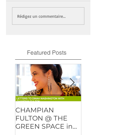
Rédigez un commentaire...
Featured Posts
CHAMPIAN
DMITRY BAEVS
FULTON @ THE
"OVER AND OU
GREEN SPACE in
will be released
NYC
February 23rd!