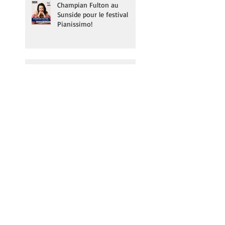
Champian Fulton au
Sunside pour le festival
Pianissimo!
Jeanne Michard Latin 5tet
au Nancy Jazz Pulsations!
Dmitry Baevsky & Alain
Jean-Marie en résidence au
Duc des Lombards!
Jeanne Michard au festival
Jazz Contre Band le 3/10!
Subscribe to our