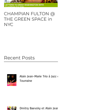
CHAMPIAN FULTON @
DMITRY BAEVSKY
THE GREEN SPACE in
"OVER AND OUT" will
NYC
be released on Februar
23rd!
Recent Posts
Alain Jean-Marie Trio à Jazz en
Tourraine
Dmitry Baevsky et Alain Jean-