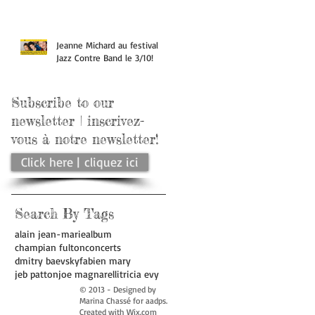
Jeanne Michard au festival
Jazz Contre Band le 3/10!
Subscribe to our
newsletter | inscrivez-
vous à notre newsletter!
Click here | cliquez ici
Search By Tags
alain jean-marie
album
champian fulton
concerts
dmitry baevsky
fabien mary
jeb patton
joe magnarelli
tricia evy
© 2013 - Designed by
Marina Chassé for aadps.
Created with
Wix.com