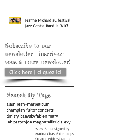
Jeanne Michard au festival
Jazz Contre Band le 3/10!
Subscribe to our
newsletter | inscrivez-
vous à notre newsletter!
Click here | cliquez ici
Search By Tags
alain jean-marie
album
champian fulton
concerts
dmitry baevsky
fabien mary
jeb patton
joe magnarelli
tricia evy
© 2013 - Designed by
Marina Chassé for aadps.
Created with
Wix.com