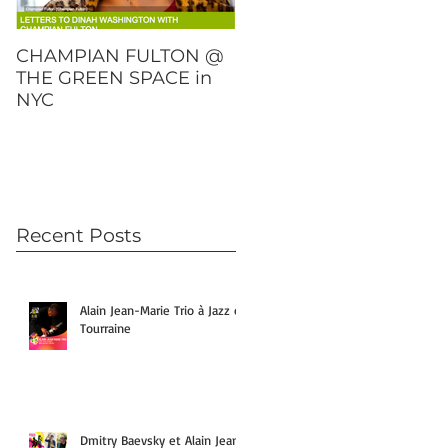
CHAMPIAN FULTON @
DMITRY BAEVSKY
THE GREEN SPACE in
"OVER AND OUT" will
NYC
be released on Februar
23rd!
Recent Posts
Alain Jean-Marie Trio à Jazz en
Tourraine
Dmitry Baevsky et Alain Jean-